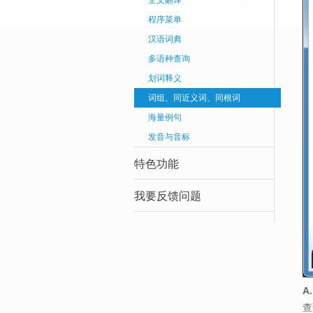
全文翻译
程序菜单
汉语词典
多语种查询
划词释义
词组、同近义词、同根词
海量例句
发音与音标
特色功能
我要反馈问题
A
查