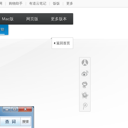
网
|
购物助手
|
有道云笔记
|
饭饭
|
更多
Mac版
网页版
更多版本
帮助
返回首页
renren
sina
网易
开心
腾讯