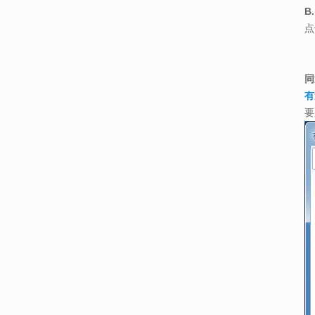
B
点
同
有
要