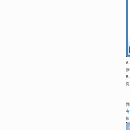
A
按
B
提
同
有
根