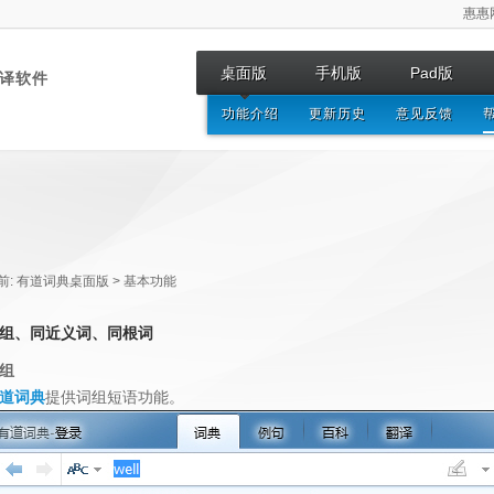
惠惠
桌面版
手机版
Pad版
译软件
功能介绍
更新历史
意见反馈
前:
有道词典桌面版 > 基本功能
组、同近义词、同根词
组
道词典
提供词组短语功能。